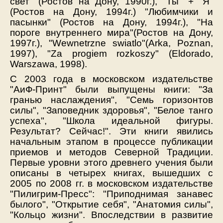
свет" (Ростов на Дону, 1990г.), "Ты" + "Я"
(Ростов на Дону, 1994г.) "Любимчики и
пасынки" (Ростов на Дону, 1994г.), "На
пороге внутреннего мира"(Ростов на Дону,
1997г.), "Wewnetrzne swiatlo"(Arka, Poznan,
1997), "Za progiem rozkoszy" (Eldorado,
Warszawa, 1998).
C 2003 года в московском издательстве
"АиФ-Принт" были выпущены книги: "За
гранью наслаждения", "Семь горизонтов
силы", "Заповедник здоровья", "Белое танго
успеха", "Школа идеальной фигуры.
Результат? Сейчас!". Эти книги явились
начальным этапом в процессе публикации
приемов и методов Северной Традиции.
Первые уровни этого древнего учения были
описаны в четырех книгах, вышедших c
2005 по 2008 гг. в московском издательстве
"Пилигрим-Пресс": "Приподнимая занавес
былого", "Открытие себя", "Анатомия силы",
"Кольцо жизни". Впоследствии в развитие