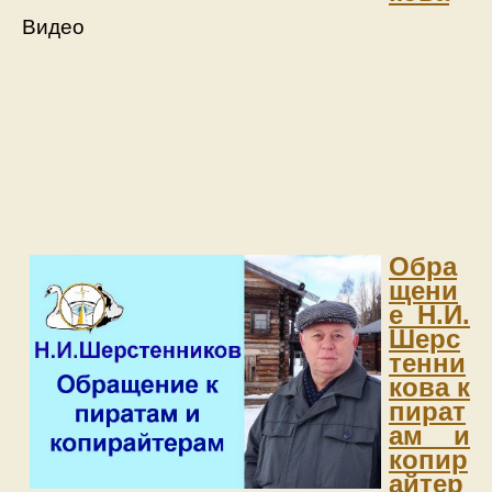
Видео
Обра
щени
е Н.И.
Шерс
тенни
кова к
пират
ам и
ко
пир
айтер