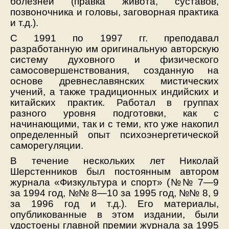
болезней (правка живота, суставов,
позвоночника и головы, заговорная практика
и т.д.).
С 1991 по 1997 гг. преподавал
разработанную им оригинальную авторскую
систему духовного и физического
самосовершенствования, созданную на
основе древнеславянских мистических
учений, а также традиционных индийских и
китайских практик. Работал в группах
разного уровня подготовки, как с
начинающими, так и с теми, кто уже накопил
определенный опыт психоэнергетической
саморегуляции.
В течение нескольких лет Николай
Шерстенников был постоянным автором
журнала «Физкультура и спорт» (№№ 7—9
за 1994 год, №№ 8—10 за 1995 год, №№ 8, 9
за 1996 год и т.д.). Его материалы,
опубликованные в этом издании, были
удостоены главной премии журнала за 1995