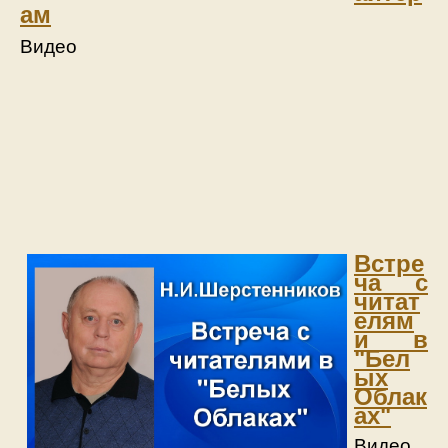
ам
Видео
Встре
ча с
читат
елям
и в
"Бел
ых
Облак
ах"
Видео