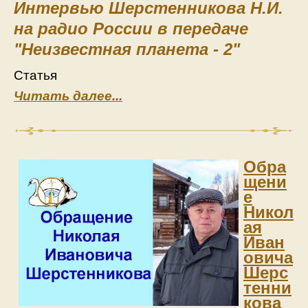
Интервью Шерстенникова Н.И.
на радио России в передаче
"Неизвестная планета - 2"
Статья
Читать далее...
Обра
щени
е
Никол
ая
Иван
овича
Шерс
тенни
кова