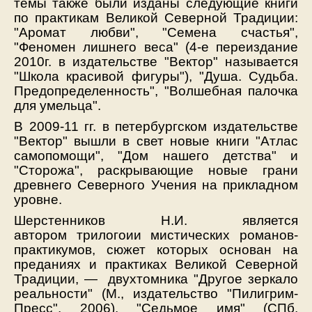
темы также были изданы следующие книги
по практикам Великой Северной Традиции:
"Аромат любви", "Семена счастья",
"Феномен лишнего веса" (4-е переиздание
2010г. в издательстве "Вектор" называется
"Школа красивой фигуры"), "Душа. Судьба.
Предопределенность", "Волшебная палочка
для умельца".
В 2009-11 гг. в петербургском издательстве
"Вектор" вышли в свет новые книги "Атлас
самопомощи", "Дом нашего детства" и
"Сторожа", раскрывающие новые грани
древнего Северного Учения на прикладном
уровне.
Шерстенников Н.И. является
автором трилогоии мистических романов-
практикумов, сюжет которых основан на
преданиях и практиках Великой Северной
Традиции, — двухтомника "Другое зеркало
реальности" (М., издательство "Пилигрим-
Пресс", 2006), "Седьмое имя" (СПб,