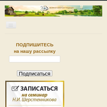
Включить/
выключить
навигацию
Главная
Шерстенников Н.И.
ПОДПИШИТЕСЬ
на нашу рассылку
Новости
Описание тем
Книги
Подписаться
Блог
Календарь встреч
Запись на встречу
Контакты